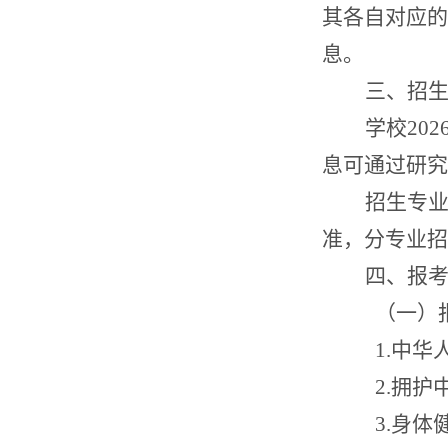
其各自对应的
息。
三、招
学校
202
息可通过研究
招生专
准，分专业招
四、报
（一）
1
.
中华
2
.
拥护
3
.
身体