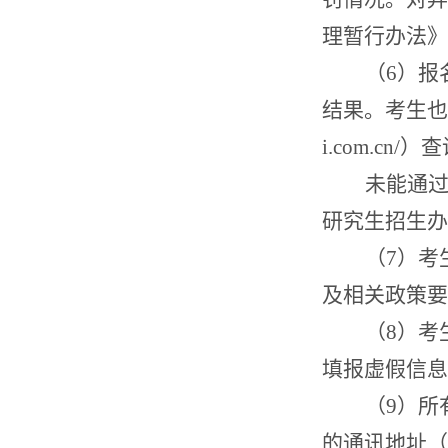
理暂行办法》
（
6
）报
结果。考生也
i.com.cn/
）查
未能通
研究生招生办
（
7
）考
及相关政策要
（
8
）考
填报虚假信息
（
9
）所
的通讯地址（