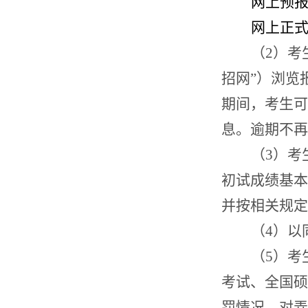
网上预
网上正
（
2
）考
招网
”
）浏览
期间，考生可
息。逾期不再
（
3
）考
初试成绩基本
并按相关规定
（
4
）以
（
5
）考
考试、全国硕
罚情况。对弄