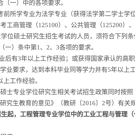
合（一）中的各项要求。
考前所学专业为法学专业（获得法学第二学士学
报考
工商管理（
125100
）、公共管理（
125200
）、
业学位硕士研究生招生考试的人员，须符合下列条
（
一
）
条中第
1
、
2
、
3
各项的要求。
业后有
3
年以上工作经验；或获得国家承认的高职
学业要求，达到本科毕业同等学力并有
5
年以上
以上工作经验。
理硕士专业学位研究生相关考试招生政策同时按照
研究生教育的意见》（教研〔
2016
〕
2
号）有关
招生起，工程管理专业学位中的工业工程与管理（