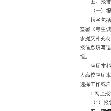
五、报
（一）
报名包
签署《考生诚
求提交补充材
报信息填写错
担。
应届本
人高校应届本
选择工作或
户
1
.
网上报
（
1
）报