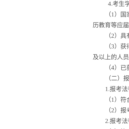
4
.
考生
（
1
）国
历教育等应届
（
2
）具
（
3
）获
及
以上的人员
（
4
）已
（二）
1.
报考
法
（
1
）符
（
2
）报
2.
报考
法