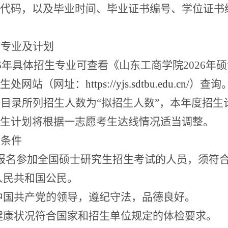
代码，以及毕业时间、毕业证书编号、学位证书
生专业及计划
6
年具体招生专业可查看《山东工商学院
202
6
年硕
生处
网站
（网址：
https://yjs.sdtbu.edu.cn/
）查询
业目录所列招生人数为
“
拟招生人数
”
，本年度招生
生计划将根据一志愿考生达线情况适当调整。
考条件
报名参加全国硕士研究生招生考试的人员，须符
人民共和国公民。
中国共产党的领导，遵纪守法
，
品德良好。
健康状况符合国家和招生单位规定的体检要求。