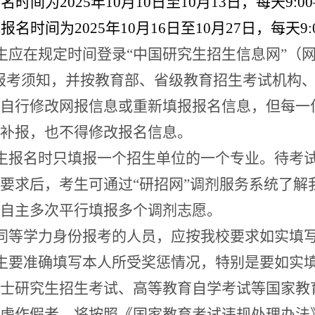
报名时间为
202
5
年
10
月
10
日至
10
月
13
日，每天
9:0
式报名时间为
202
5
年
10
月
16
日至
10
月
27
日，每天
9
生应在规定时间登录
“
中国研究生招生信息网
”
（
报考须知，并按教育部、省级教育招生考试机构
自行修改网报信息或重新填报报名信息，但每一
补报，也不得修改报名信息。
生报名时只填报一个招生单位的一个专业。待考
要求后，考生可通过
“
研招网
”
调剂服务系统了解
自主多次平行填报多个调剂志愿。
同等学力身份报考的人员，应按我校要求如实填
生要准确填写本人所受奖惩情况，特别是要如实
士研究生招生考试、高等教育自学考试等国家教
虚作假者，将按照《国家教育考试违规处理办法