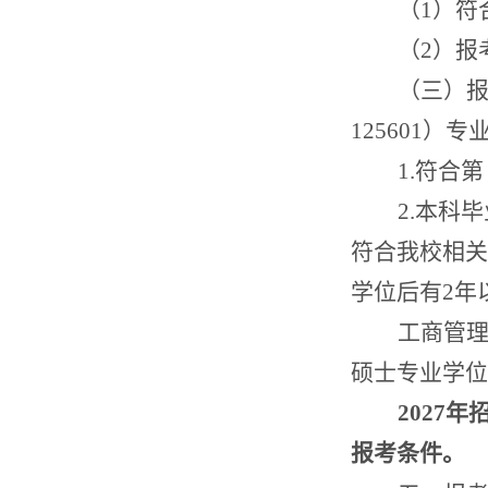
（
1
）符
（
2
）报
（
三
）
125601
）专
1.
符合第
2.
本科毕
符合我校相关
学位后有
2
年
工商管
硕士专业学位
2027
年
报考条件。