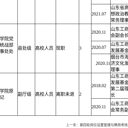
山东省
2021.07
想政治
常务理
山东工
2020.11
会副会
学院党
山东工
统战部
2020.07
县处级
高校人员
现职
3
发展基
事处处
烟台市
2020.11
济文化
理事
山东工
发展基
2018.02
第二届
学院原
副厅级
高校人员
离职未退
2
长
记
山东工
2020.11
会常务
上一条：
第四轮岗位设置管理与聘用考核