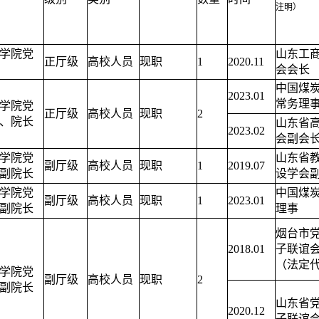
注明）
学院党
山东工
正厅级
高校人员
现职
1
2020.11
会会长
中国煤
2023.01
常务理
学院党
正厅级
高校人员
现职
2
、院长
山东省
2023.02
会副会
学院党
山东省
副厅级
高校人员
现职
1
2019.07
副院长
设学会
学院党
中国煤
副厅级
高校人员
现职
1
2023.01
副院长
理事
烟台市
2018.01
子联谊
（法定
学院党
副厅级
高校人员
现职
2
副院长
山东省
2020.12
子联谊