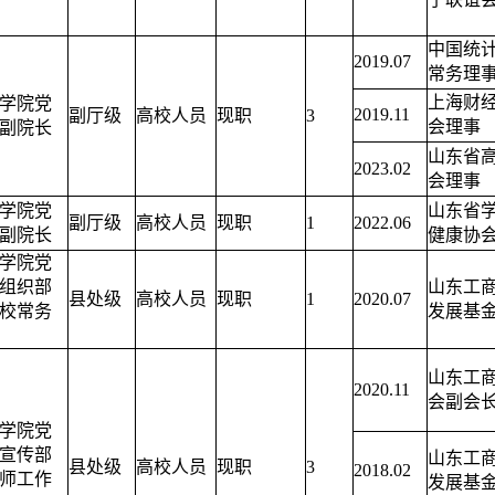
中国统
2019.07
常务理
上海财
学院党
2019.11
副厅级
高校人员
现职
3
会理事
副院长
山东省
2023.02
会理事
学院党
山东省
副厅级
高校人员
现职
1
2022.06
副院长
健康协
学院党
组织部
山东工
县处级
高校人员
现职
1
2020.07
校常务
发展基
山东工
2020.11
会副会
学院党
宣传部
山东工
县处级
高校人员
现职
3
2018.02
师工作
发展基