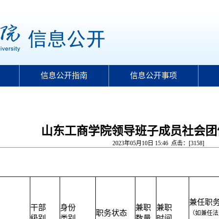
信息公开指南
信息公开事项
山东工商学院领导班子成员社会团
2023年05月10日 15:46 点击：[
3158
]
兼任职
干部
身份
兼职
兼职
职务状态
（如兼任法
级别
类别
数量
时间