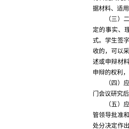
据材料、适用
（三）
定的事实、
式
。
学生签
收的，可以
述或申辩材
申辩的权利，
（四）
门会议研究后
（五）
管领导批准
处分决定作