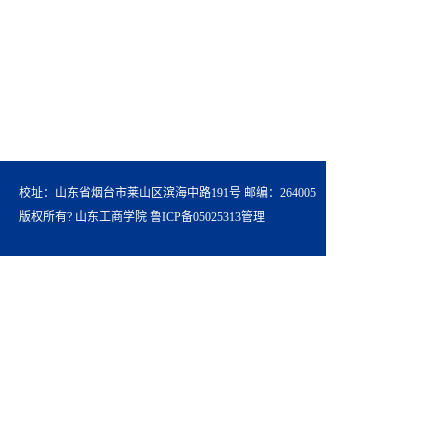
校址：山东省烟台市莱山区滨海中路191号 邮编：264005
版权所有? 山东工商学院 鲁ICP备05025313
管理